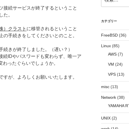
索:
ツ接続サービスが終了するということ
した。
カテゴリー
株）クラスト
に移管されるということ
FreeBSD
(36)
止の手続きをしてくださいとのこと。
Linux
(85)
手続きが終了しました。（遅い？）
AWS
(7)
接続IDやパスワードも変わらず、唯一ア
jpに変わったぐらいでしょうか。
VM
(24)
VPS
(13)
ですが、よろしくお願いいたします。
misc
(13)
Network
(38)
YAMAHA R
UNIX
(2)
work
(14)