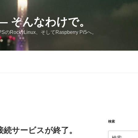
JP — そんなわけで。
RockyLinux、そしてRaspberry Pi5へ。
検索
接続サービスが終了。
検