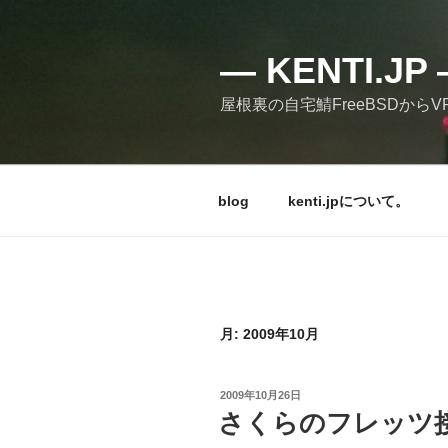
コ
ン
テ
— KENTI.
ン
屋根裏の自宅鯖FreeBSDからVPSの
ツ
へ
ス
キ
blog
kenti.jpについて。
ッ
プ
月:
2009年10月
投
2009年10月26日
稿
さくらのフレッツ
日: