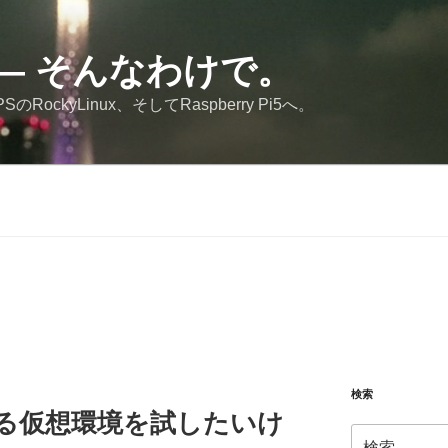
JP — そんなわけで。
RockyLinux、そしてRaspberry Pi5へ。
検索
)による仮想環境を試したいけ
検