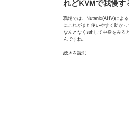
れどKVMで我慢す
職場では、Nutanix(AHV
にこれがまた使いやすく助かっ
なんとなくsshして中身をみると
んですね。
“Nutanix(AHV)
続きを読む
に
よ
る
仮
想
環
境
を
試
し
た