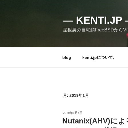
コ
ン
テ
— KENTI.
ン
屋根裏の自宅鯖FreeBSDからVPSの
ツ
へ
ス
キ
blog
kenti.jpについて。
ッ
プ
月:
2019年1月
投
2019年1月4日
稿
Nutanix(AHV
日: