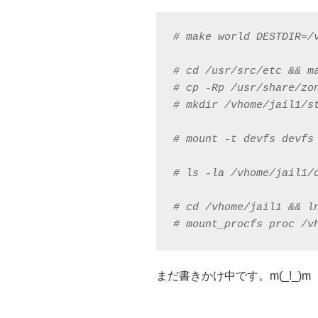
# make world DESTDIR=/v
# cd /usr/src/etc && m
# cp -Rp /usr/share/zon
# mkdir /vhome/jail1/s
# mount -t devfs devfs 
# ls -la /vhome/jail1/d
# cd /vhome/jail1 && ln
# mount_procfs proc /v
まだ書きかけ中です。m(_!_)m