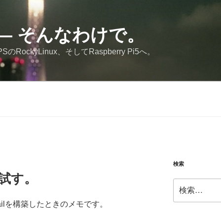
JP — そんなわけで。
RockyLinux、そしてRaspberry Pi5へ。
検索
lを試す。
検
索:
、jailを構築したときのメモです。