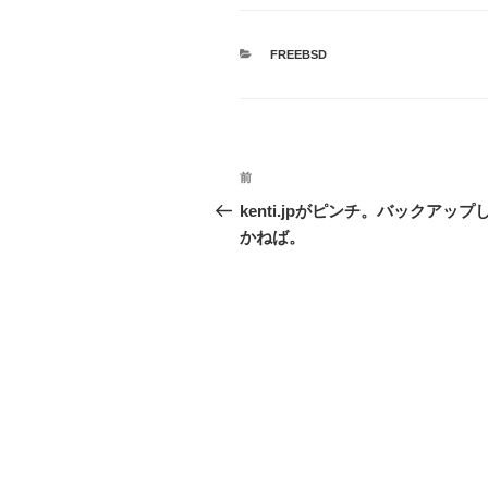
カ
FREEBSD
テ
ゴ
リ
ー
投
前
前
稿
の
kenti.jpがピンチ。バックアップ
投
かねば。
ナ
稿
ビ
ゲ
ー
シ
ョ
ン