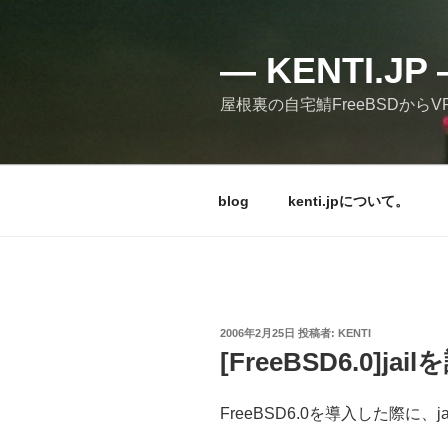
コ
ン
テ
— KENTI.
ン
屋根裏の自宅鯖FreeBSDからVPSの
ツ
へ
ス
キ
blog
kenti.jpについて。
ッ
プ
投
2006年2月25日
投稿者:
KENTI
稿
[FreeBSD6.0]jai
日:
FreeBSD6.0を導入した際に