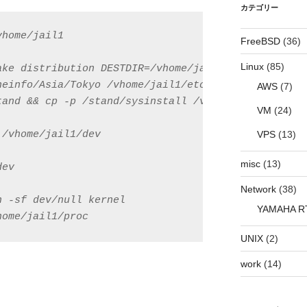
カテゴリー
home/jail1

FreeBSD
(36)
Linux
(85)
ake distribution DESTDIR=/vhome/jail1 NO_MAKEDEV=ye
einfo/Asia/Tokyo /vhome/jail1/etc/localtime

AWS
(7)
tand && cp -p /stand/sysinstall /vhome/jail1/stand/
VM
(24)
/vhome/jail1/dev

VPS
(13)
misc
(13)
ev

Network
(38)
 -sf dev/null kernel

YAMAHA R
home/jail1/proc
UNIX
(2)
work
(14)