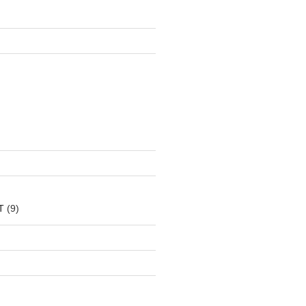
s



T
(9)