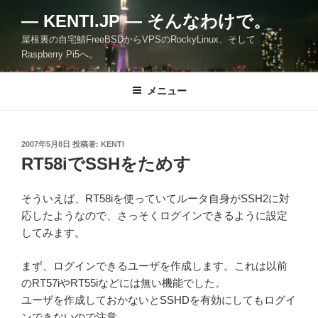
コ
— KENTI.JP — そんなわけで。
ン
屋根裏の自宅鯖FreeBSDからVPSのRockyLinux、そして
テ
Raspberry Pi5へ。
ン
ツ
メニュー
へ
ス
キ
ッ
投
2007年5月8日
投稿者:
KENTI
稿
RT58iでSSHをためす
プ
日:
そういえば、RT58iを使っていてルータ自身がSSH2に対
応したようなので、さっそくログインできるように設定
してみます。
まず、ログインできるユーザを作成します。これは以前
のRT57iやRT55iなどには無い機能でした。
ユーザを作成しておかないとSSHDを有効にしてもログイ
ンできないので注意。