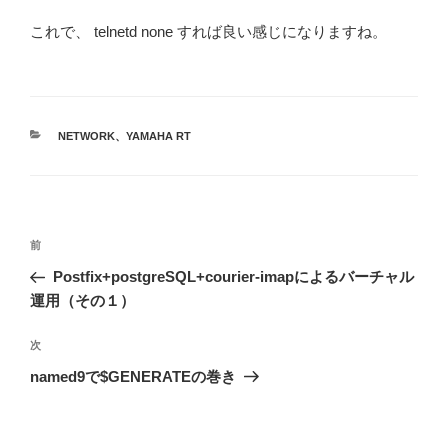
これで、 telnetd none すれば良い感じになりますね。
カ
NETWORK
、
YAMAHA RT
テ
ゴ
リ
ー
投
前
前
稿
の
Postfix+postgreSQL+courier-imapによるバーチャル
ナ
投
運用（その１）
ビ
稿
ゲ
次
次
の
ー
named9で$GENERATEの巻き
投
シ
稿
ョ