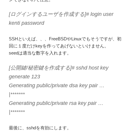
[ログインするユーザを作成する]# login user
kenti password
SSHといえば、、、FreeBSDやLinuxでもそうですが、初
回に１度だけkeyを作ってあげないといけません。
seedは適当な数字を入れます。
[公開鍵/秘密鍵を作成する]# sshd host key
generate 123
Generating public/private dsa key pair …
|*******
Generating public/private rsa key pair …
|*******
最後に、sshdを有効にします。