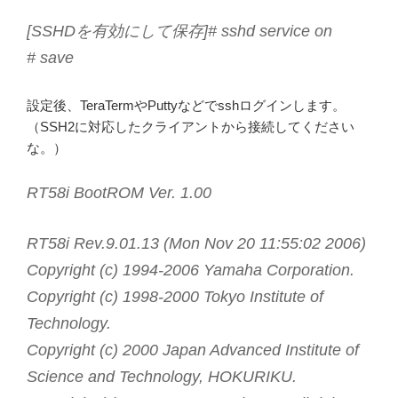
[SSHDを有効にして保存]# sshd service on
# save
設定後、TeraTermやPuttyなどでsshログインします。
（SSH2に対応したクライアントから接続してください
な。）
RT58i BootROM Ver. 1.00
RT58i Rev.9.01.13 (Mon Nov 20 11:55:02 2006)
Copyright (c) 1994-2006 Yamaha Corporation.
Copyright (c) 1998-2000 Tokyo Institute of
Technology.
Copyright (c) 2000 Japan Advanced Institute of
Science and Technology, HOKURIKU.