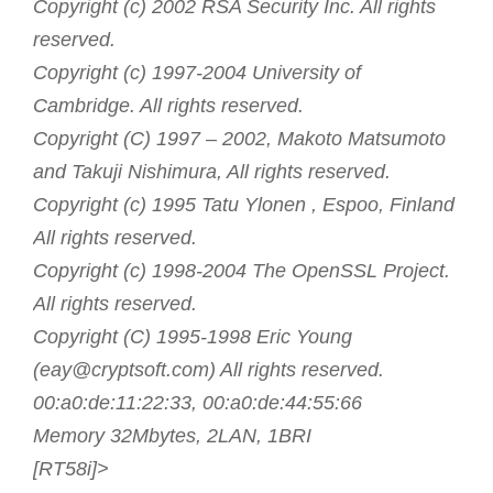
Copyright (c) 2002 RSA Security Inc. All rights
reserved.
Copyright (c) 1997-2004 University of
Cambridge. All rights reserved.
Copyright (C) 1997 – 2002, Makoto Matsumoto
and Takuji Nishimura, All rights reserved.
Copyright (c) 1995 Tatu Ylonen , Espoo, Finland
All rights reserved.
Copyright (c) 1998-2004 The OpenSSL Project.
All rights reserved.
Copyright (C) 1995-1998 Eric Young
(eay@cryptsoft.com) All rights reserved.
00:a0:de:11:22:33, 00:a0:de:44:55:66
Memory 32Mbytes, 2LAN, 1BRI
[RT58i]>