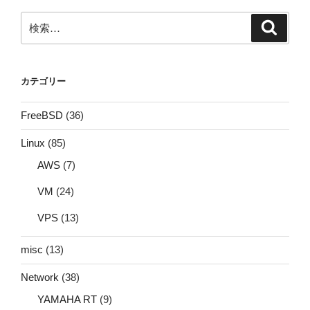
検
検
索
索:
カテゴリー
FreeBSD
(36)
Linux
(85)
AWS
(7)
VM
(24)
VPS
(13)
misc
(13)
Network
(38)
YAMAHA RT
(9)