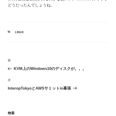
どうだったんでしょうね。
カ
LINUX
テ
ゴ
リ
ー
投
前
前
稿
の
KVM上のWindows10のディスクが。。。
ナ
投
ビ
稿
次
次
ゲ
の
InteropTokyoとAWSサミットin幕張
投
ー
稿
シ
ョ
検索
ン