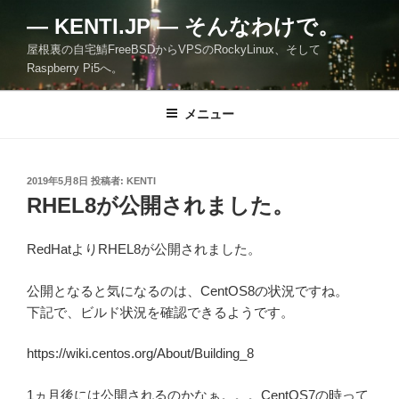
コ
— KENTI.JP — そんなわけで。
ン
屋根裏の自宅鯖FreeBSDからVPSのRockyLinux、そして
テ
Raspberry Pi5へ。
ン
ツ
メニュー
へ
ス
キ
ッ
投
2019年5月8日
投稿者:
KENTI
稿
RHEL8が公開されました。
プ
日:
RedHatよりRHEL8が公開されました。
公開となると気になるのは、CentOS8の状況ですね。
下記で、ビルド状況を確認できるようです。
https://wiki.centos.org/About/Building_8
1ヵ月後には公開されるのかなぁ。。。CentOS7の時って