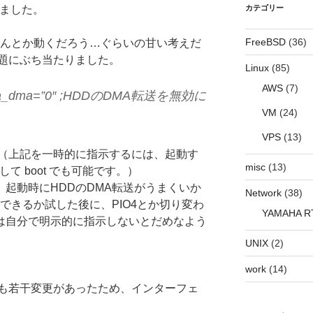
みました。
カテゴリー
FreeBSD
(36)
なんとか動くだろう…ぐらいの甘い考えだ
題にぶち当たりました。
Linux
(85)
AWS
(7)
ata.ata_dma=”0″ ;HDDのDMA転送を無効に
VM
(24)
VPS
(13)
（上記を一時的に指示するには、起動す
misc
(13)
=0 をして boot でも可能です。）
は、起動時にHDDのDMA転送がうまくいか
Network
(38)
できるか試した後に、PIO4とか切り変わ
YAMAHA R
からは自分で明示的に指示しないとだめなよう
UNIX
(2)
work
(14)
も若干変更があったため、インターフェ