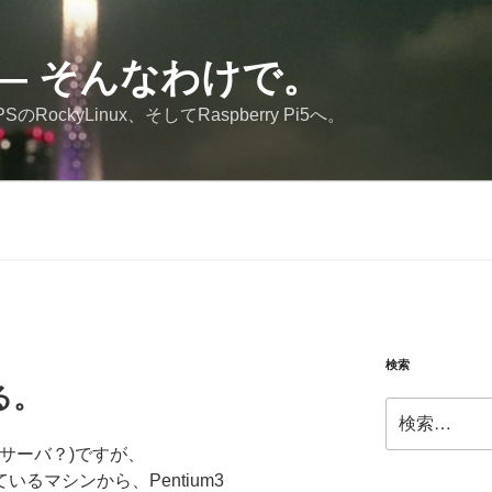
JP — そんなわけで。
RockyLinux、そしてRaspberry Pi5へ。
検索
る。
検
索:
楽サーバ？)ですが、
動いているマシンから、Pentium3