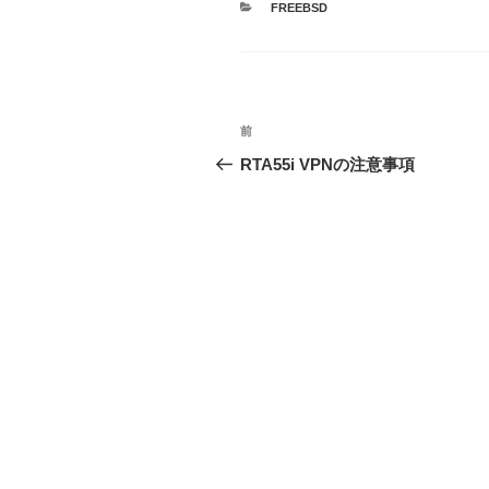
カ
FREEBSD
テ
ゴ
リ
ー
投
前
前
稿
の
RTA55i VPNの注意事項
投
ナ
稿
ビ
ゲ
ー
シ
ョ
ン