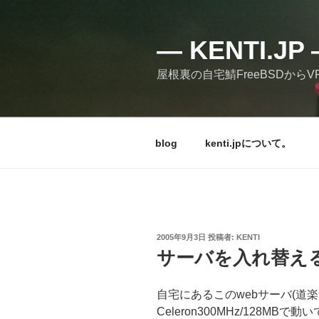
コ
ン
テ
— KENTI.
ン
屋根裏の自宅鯖FreeBSDからVPSの
ツ
へ
ス
キ
blog
kenti.jpについて。
ッ
プ
投
2005年9月3日
投稿者:
KENTI
稿
サーバを入れ替え
日:
自宅にあるこのwebサーバ(道
Celeron300MHz/128MBで